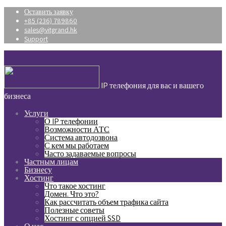
Оставить заявку
+85 (236) 789860
sales@vitgrand.hk
Support
IP телефония для вас и вашего
бизнеса
Услуги
О IP телефонии
Возможности АТС
Система автодозвона
С кем мы работаем
Часто задаваемые вопросы
Частным лицам
Бизнесу
Хостинг
Что такое хостинг
Домен. Что это?
Как рассчитать объем трафика сайта
Полезные советы
Хостинг с опцией SSD