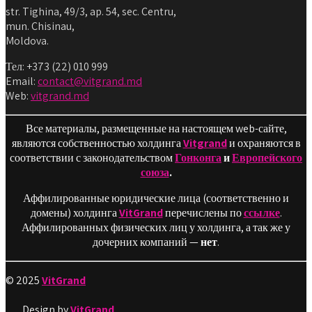
str. Tighina, 49/3, ap. 54, sec. Centru,
mun. Chisinau,
Moldova.
Тел: +373 (22) 010 999
Email:
contact@vitgrand.md
Web:
vitgrand.md
Все материалы, размещенные на настоящем web-сайте,
являются собственностью холдинга
Vitgrand
и охраняются в
соответствии с законодательством
Гонконга
и
Европейского
союза
.
Аффилированные юридические лица (соответственно и
домены) холдинга
VitGrand
перечислены по
ссылке
.
Аффилированных физических лиц у холдинга, а так же у
дочерних компаний —
нет
.
© 2025
VitGrand
Design by
VitGrand