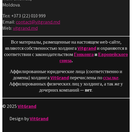
Moldova.
Тел: +373 (22) 010 999
Email:
contact@vitgrand.md
Web:
vitgrand.md
Все материалы, размещенные на настоящем web-сайте,
являются собственностью холдинга
Vitgrand
и охраняются в
соответствии с законодательством
Гонконга
и
Европейского
союза
.
Аффилированные юридические лица (соответственно и
домены) холдинга
VitGrand
перечислены по
ссылке
.
Аффилированных физических лиц у холдинга, а так же у
дочерних компаний —
нет
.
© 2025
VitGrand
Design by
VitGrand