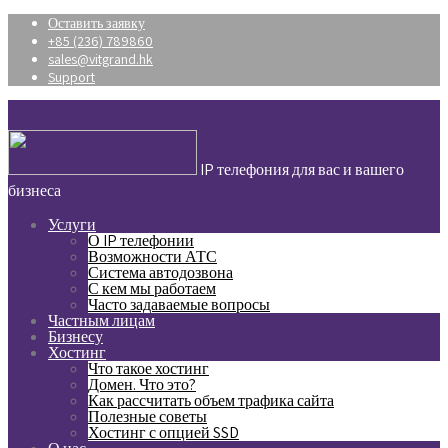
Оставить заявку
+85 (236) 789860
sales@vitgrand.hk
Support
IP телефония для вас и вашего
бизнеса
Услуги
О IP телефонии
Возможности АТС
Система автодозвона
С кем мы работаем
Часто задаваемые вопросы
Частным лицам
Бизнесу
Хостинг
Что такое хостинг
Домен. Что это?
Как рассчитать объем трафика сайта
Полезные советы
Хостинг с опцией SSD