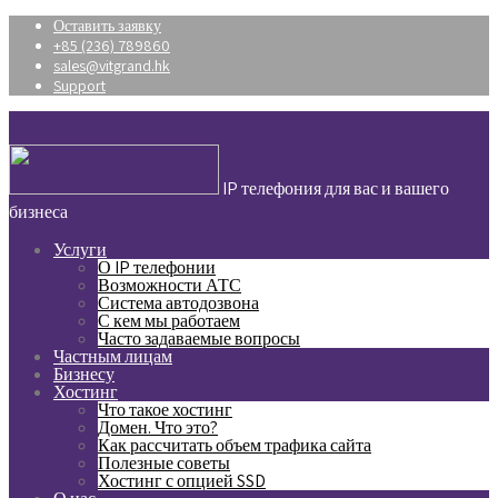
Оставить заявку
+85 (236) 789860
sales@vitgrand.hk
Support
IP телефония для вас и вашего
бизнеса
Услуги
О IP телефонии
Возможности АТС
Система автодозвона
С кем мы работаем
Часто задаваемые вопросы
Частным лицам
Бизнесу
Хостинг
Что такое хостинг
Домен. Что это?
Как рассчитать объем трафика сайта
Полезные советы
Хостинг с опцией SSD