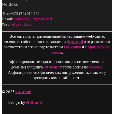
Moldova.
Тел: +373 (22) 010 999
Email:
contact@vitgrand.md
Web:
vitgrand.md
Все материалы, размещенные на настоящем web-сайте,
являются собственностью холдинга
Vitgrand
и охраняются в
соответствии с законодательством
Гонконга
и
Европейского
союза
.
Аффилированные юридические лица (соответственно и
домены) холдинга
VitGrand
перечислены по
ссылке
.
Аффилированных физических лиц у холдинга, а так же у
дочерних компаний —
нет
.
© 2025
VitGrand
Design by
VitGrand