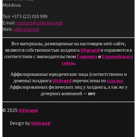
Moldova.
Тел: +373 (22) 010 999
Email:
contact@vitgrand.md
Web:
vitgrand.md
Все материалы, размещенные на настоящем web-сайте,
являются собственностью холдинга
Vitgrand
и охраняются в
соответствии с законодательством
Гонконга
и
Европейского
союза
.
Аффилированные юридические лица (соответственно и
домены) холдинга
VitGrand
перечислены по
ссылке
.
Аффилированных физических лиц у холдинга, а так же у
дочерних компаний —
нет
.
© 2025
VitGrand
Design by
VitGrand