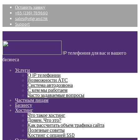
Оставить заявку
+85 (236) 789860
sales@vitgrand.hk
Support
IP телефония для вас и вашего
бизнеса
Услуги
О IP телефонии
Возможности АТС
Система автодозвона
С кем мы работаем
Часто задаваемые вопросы
Частным лицам
Бизнесу
Хостинг
Что такое хостинг
Домен. Что это?
Как рассчитать объем трафика сайта
Полезные советы
Хостинг с опцией SSD