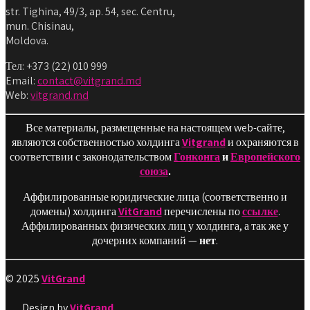
str. Tighina, 49/3, ap. 54, sec. Centru,
mun. Chisinau,
Moldova.
Тел: +373 (22) 010 999
Email:
contact@vitgrand.md
Web:
vitgrand.md
Все материалы, размещенные на настоящем web-сайте,
являются собственностью холдинга
Vitgrand
и охраняются в
соответствии с законодательством
Гонконга
и
Европейского
союза
.
Аффилированные юридические лица (соответственно и
домены) холдинга
VitGrand
перечислены по
ссылке
.
Аффилированных физических лиц у холдинга, а так же у
дочерних компаний —
нет
.
© 2025
VitGrand
Design by
VitGrand