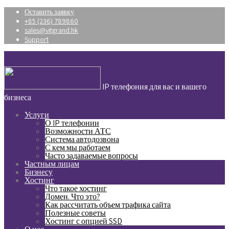
Оставить заявку
+85 (236) 789860
sales@vitgrand.hk
Support
IP телефония для вас и вашего
бизнеса
Услуги
О IP телефонии
Возможности АТС
Система автодозвона
С кем мы работаем
Часто задаваемые вопросы
Частным лицам
Бизнесу
Хостинг
Что такое хостинг
Домен. Что это?
Как рассчитать объем трафика сайта
Полезные советы
Хостинг с опцией SSD